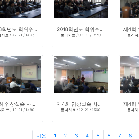
2018학년도 학위수여식 2
2018학년도 학위수여식
리치료
/ 02-21 / 1405
물리치료
/ 02-21 / 1570
물리치
제4회 임상실습 사례 발표회 3
제4회 임상실습 사례 발표회 2
리치료
/ 12-21 / 1489
물리치료
/ 12-21 / 1569
물리치
처음
1
2
3
4
5
6
7
8